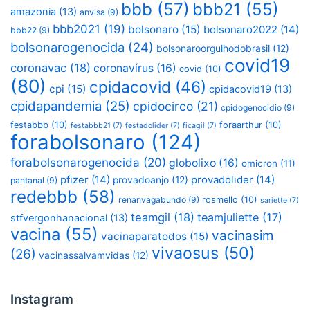
bbb
(57)
bbb21
(55)
amazonia
(13)
anvisa
(9)
bbb2021
(19)
bolsonaro
(15)
bolsonaro2022
(14)
bbb22
(9)
bolsonarogenocida
(24)
bolsonaroorgulhodobrasil
(12)
covid19
coronavac
(18)
coronavírus
(16)
covid
(10)
(80)
cpidacovid
(46)
cpi
(15)
cpidacovid19
(13)
cpidapandemia
(25)
cpidocirco
(21)
cpidogenocidio
(9)
festabbb
(10)
foraarthur
(10)
festabbb21
(7)
festadolider
(7)
ficagil
(7)
forabolsonaro
(124)
forabolsonarogenocida
(20)
globolixo
(16)
omicron
(11)
pfizer
(14)
provadolider
(14)
provadoanjo
(12)
pantanal
(9)
redebbb
(58)
renanvagabundo
(9)
rosmello
(10)
sariette
(7)
teamgil
(18)
teamjuliette
(17)
stfvergonhanacional
(13)
vacina
(55)
vacinasim
vacinaparatodos
(15)
vivaosus
(50)
(26)
vacinassalvamvidas
(12)
Instagram