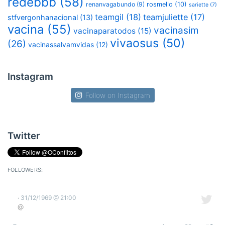
redebbb
(58)
renanvagabundo
(9)
rosmello
(10)
sariette
(7)
teamgil
(18)
teamjuliette
(17)
stfvergonhanacional
(13)
vacina
(55)
vacinasim
vacinaparatodos
(15)
vivaosus
(50)
(26)
vacinassalvamvidas
(12)
Instagram
Follow on Instagram
Twitter
FOLLOWERS:
31/12/1969 @ 21:00
·
@