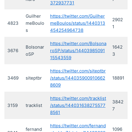
372937731
Guilher
https://twitter.com/Guilher
2902
4823
meBoulo
meBoulos/status/1440313
1
s
454254964738
https://twitter.com/Bolsona
Bolsonar
1642
3676
roSP/status/14403985091
oSP
3
15543559
https://twitter.com/siteptbr
3469
siteptbr
/status/144035900910662
18891
8609
https://twitter.com/tracklist
3842
3159
tracklist
/status/144031638275577
7
8561
https://twitter.com/fernand
fernand
1096