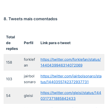
8. Tweets mais comentados
Total
de
Perfil
Link para o tweet
replies
forklef
https://twitter.com/forklefan/status/
158
an
1440439946314072069
jairbol
https://twitter.com/jairbolsonaro/sta
103
sonaro
tus/1440355742372937731
https://twitter.com/gleisi/status/144
54
gleisi
0317371885842433