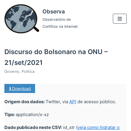
Pular
Observa
para
Observatório de
o
Conflitos na Internet
conteúdo
Discurso do Bolsonaro na ONU –
21/set/2021
Governo
,
Política
⬇Download
Origem dos dados:
Twitter, via
API
de acesso público.
Tipo:
application/x-xz
Dado publicado neste CSV:
id_str (
veja como hidratar o