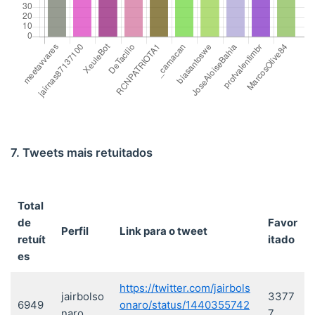
7. Tweets mais retuitados
Total
de
Favor
Perfil
Link para o tweet
retuít
itado
es
https://twitter.com/jairbols
jairbolso
3377
6949
onaro/status/1440355742
naro
7