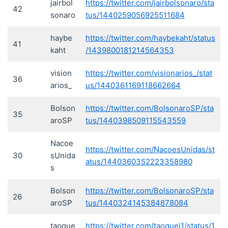
jairbol
https://twitter.com/jairbolsonaro/sta
42
sonaro
tus/1440259056925511684
haybe
https://twitter.com/haybekaht/status
41
kaht
/1439800181214564353
vision
https://twitter.com/visionarios_/stat
36
arios_
us/1440361169118662664
Bolson
https://twitter.com/BolsonaroSP/sta
35
aroSP
tus/1440398509115543559
Nacoe
https://twitter.com/NacoesUnidas/st
30
sUnida
atus/1440360352223358980
s
Bolson
https://twitter.com/BolsonaroSP/sta
26
aroSP
tus/1440324145384878084
taoque
https://twitter.com/taoquei1/status/1