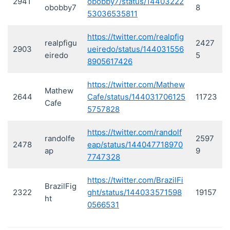
2941
obobby7/status/14403222
obobby7
8
53036535811
https://twitter.com/realpfig
realpfigu
2427
2903
ueiredo/status/144031556
eiredo
5
8905617426
https://twitter.com/Mathew
Mathew
2644
Cafe/status/144031706125
11723
Cafe
5757828
https://twitter.com/randolf
randolfe
2597
2478
eap/status/144047718970
ap
9
7747328
https://twitter.com/BrazilFi
BrazilFig
2322
ght/status/144033571598
19157
ht
0566531