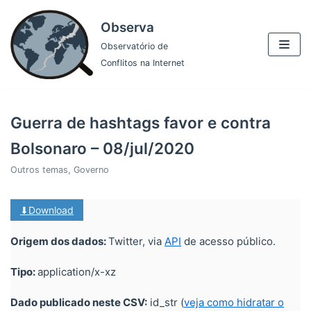
Pular
Observa
para
Observatório de
o
Conflitos na Internet
conteúdo
Guerra de hashtags favor e contra
Bolsonaro – 08/jul/2020
Outros temas
,
Governo
⬇Download
Origem dos dados:
Twitter, via
API
de acesso público.
Tipo:
application/x-xz
Dado publicado neste CSV:
id_str (
veja como hidratar o