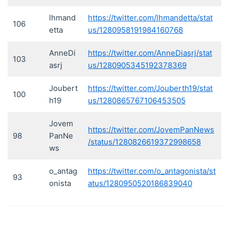
lhmand
https://twitter.com/lhmandetta/stat
106
etta
us/1280958191984160768
AnneDi
https://twitter.com/AnneDiasrj/stat
103
asrj
us/1280905345192378369
Joubert
https://twitter.com/Jouberth19/stat
100
h19
us/1280865767106453505
Jovem
https://twitter.com/JovemPanNews
98
PanNe
/status/1280826619372998658
ws
o_antag
https://twitter.com/o_antagonista/st
93
onista
atus/1280950520186839040