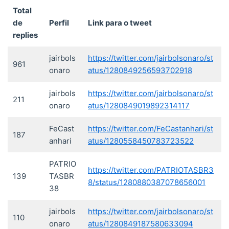
Total
de
Perfil
Link para o tweet
replies
jairbols
https://twitter.com/jairbolsonaro/st
961
onaro
atus/1280849256593702918
jairbols
https://twitter.com/jairbolsonaro/st
211
onaro
atus/1280849019892314117
FeCast
https://twitter.com/FeCastanhari/st
187
anhari
atus/1280558450783723522
PATRIO
https://twitter.com/PATRIOTASBR3
139
TASBR
8/status/1280880387078656001
38
jairbols
https://twitter.com/jairbolsonaro/st
110
onaro
atus/1280849187580633094