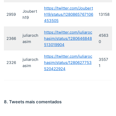
https://twitter.com/Joubert
Joubert
2959
h19/status/1280865767106
13158
h19
453505
https://twitter.com/juliaroc
juliaroch
4563
2366
hasim/status/1280646848
asim
0
513019904
https://twitter.com/juliaroc
juliaroch
3557
2326
hasim/status/1280627753
asim
1
520422924
8. Tweets mais comentados