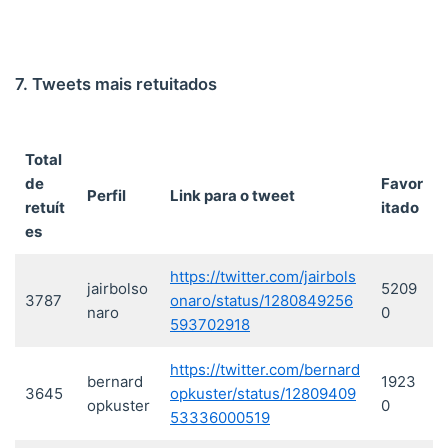
7. Tweets mais retuitados
Total
de
Favor
Perfil
Link para o tweet
retuít
itado
es
https://twitter.com/jairbols
jairbolso
5209
3787
onaro/status/1280849256
naro
0
593702918
https://twitter.com/bernard
bernard
1923
3645
opkuster/status/12809409
opkuster
0
53336000519