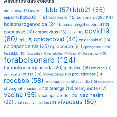
Assuntos das coletas
bbb
(57)
bbb21
(55)
amazonia
(13)
anvisa
(9)
bbb2021
(19)
bolsonaro
(15)
bolsonaro2022
(14)
bbb22
(9)
bolsonarogenocida
(24)
bolsonaroorgulhodobrasil
(12)
covid19
coronavac
(18)
coronavírus
(16)
covid
(10)
(80)
cpidacovid
(46)
cpi
(15)
cpidacovid19
(13)
cpidapandemia
(25)
cpidocirco
(21)
cpidogenocidio
(9)
festabbb
(10)
foraarthur
(10)
festabbb21
(7)
festadolider
(7)
ficagil
(7)
forabolsonaro
(124)
forabolsonarogenocida
(20)
globolixo
(16)
omicron
(11)
pfizer
(14)
provadolider
(14)
provadoanjo
(12)
pantanal
(9)
redebbb
(58)
renanvagabundo
(9)
rosmello
(10)
sariette
(7)
teamgil
(18)
teamjuliette
(17)
stfvergonhanacional
(13)
vacina
(55)
vacinasim
vacinaparatodos
(15)
vivaosus
(50)
(26)
vacinassalvamvidas
(12)