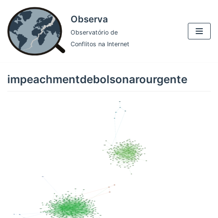
Pular
Observa
para
Observatório de
o
Conflitos na Internet
conteúdo
impeachmentdebolsonarourgente