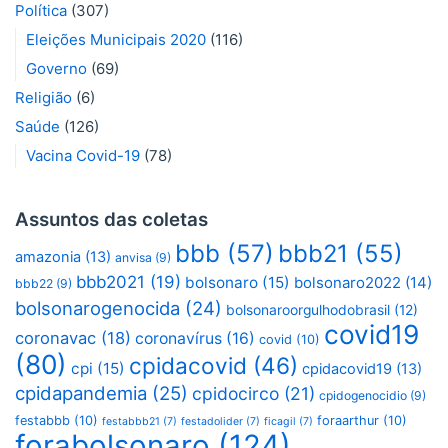
Política
(307)
Eleições Municipais 2020
(116)
Governo
(69)
Religião
(6)
Saúde
(126)
Vacina Covid-19
(78)
Assuntos das coletas
bbb
(57)
bbb21
(55)
amazonia
(13)
anvisa
(9)
bbb2021
(19)
bolsonaro
(15)
bolsonaro2022
(14)
bbb22
(9)
bolsonarogenocida
(24)
bolsonaroorgulhodobrasil
(12)
covid19
coronavac
(18)
coronavírus
(16)
covid
(10)
(80)
cpidacovid
(46)
cpi
(15)
cpidacovid19
(13)
cpidapandemia
(25)
cpidocirco
(21)
cpidogenocidio
(9)
festabbb
(10)
foraarthur
(10)
festabbb21
(7)
festadolider
(7)
ficagil
(7)
forabolsonaro
(124)