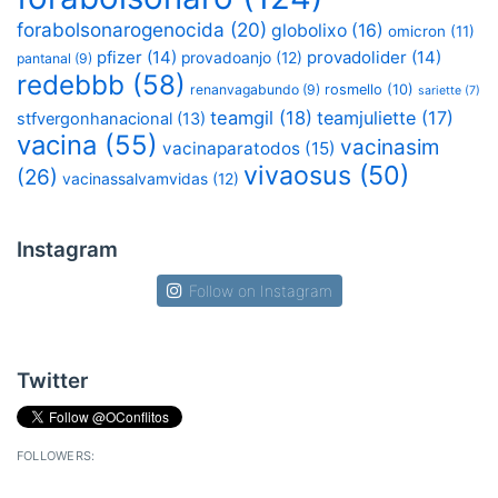
forabolsonarogenocida
(20)
globolixo
(16)
omicron
(11)
pfizer
(14)
provadolider
(14)
provadoanjo
(12)
pantanal
(9)
redebbb
(58)
renanvagabundo
(9)
rosmello
(10)
sariette
(7)
teamgil
(18)
teamjuliette
(17)
stfvergonhanacional
(13)
vacina
(55)
vacinasim
vacinaparatodos
(15)
vivaosus
(50)
(26)
vacinassalvamvidas
(12)
Instagram
Follow on Instagram
Twitter
FOLLOWERS: