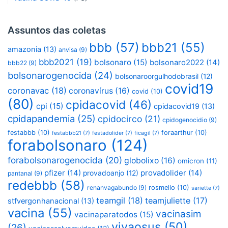
Assuntos das coletas
bbb
(57)
bbb21
(55)
amazonia
(13)
anvisa
(9)
bbb2021
(19)
bolsonaro
(15)
bolsonaro2022
(14)
bbb22
(9)
bolsonarogenocida
(24)
bolsonaroorgulhodobrasil
(12)
covid19
coronavac
(18)
coronavírus
(16)
covid
(10)
(80)
cpidacovid
(46)
cpi
(15)
cpidacovid19
(13)
cpidapandemia
(25)
cpidocirco
(21)
cpidogenocidio
(9)
festabbb
(10)
foraarthur
(10)
festabbb21
(7)
festadolider
(7)
ficagil
(7)
forabolsonaro
(124)
forabolsonarogenocida
(20)
globolixo
(16)
omicron
(11)
pfizer
(14)
provadolider
(14)
provadoanjo
(12)
pantanal
(9)
redebbb
(58)
renanvagabundo
(9)
rosmello
(10)
sariette
(7)
teamgil
(18)
teamjuliette
(17)
stfvergonhanacional
(13)
vacina
(55)
vacinasim
vacinaparatodos
(15)
vivaosus
(50)
(26)