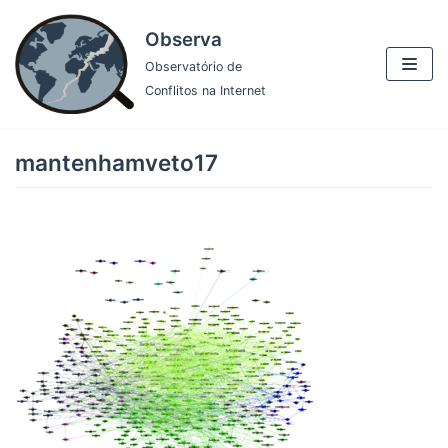
Pular
Observa
para
Observatório de
o
Conflitos na Internet
conteúdo
mantenhamveto17