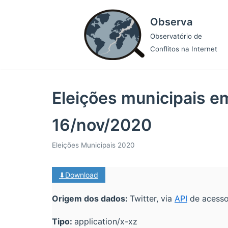
Pular
Observa
para
o
Observatório de
conteúdo
Conflitos na Internet
Eleições municipais e
16/nov/2020
Eleições Municipais 2020
⬇Download
Origem dos dados:
Twitter, via
API
de acesso
Tipo:
application/x-xz