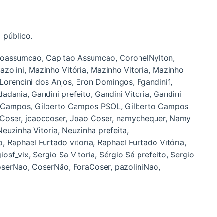
 público.
oassumcao, Capitao Assumcao, CoronelNylton,
azolini, Mazinho Vitória, Mazinho Vitoria, Mazinho
Lorencini dos Anjos, Eron Domingos, Fgandini1,
dadania, Gandini prefeito, Gandini Vitoria, Gandini
nho Campos, Gilberto Campos PSOL, Gilberto Campos
ão Coser, joaoccoser, Joao Coser, namychequer, Namy
euzinha Vitoria, Neuzinha prefeita,
Raphael Furtado vitoria, Raphael Furtado Vitória,
osf_vix, Sergio Sa Vitoria, Sérgio Sá prefeito, Sergio
CoserNao, CoserNão, ForaCoser, pazoliniNao,