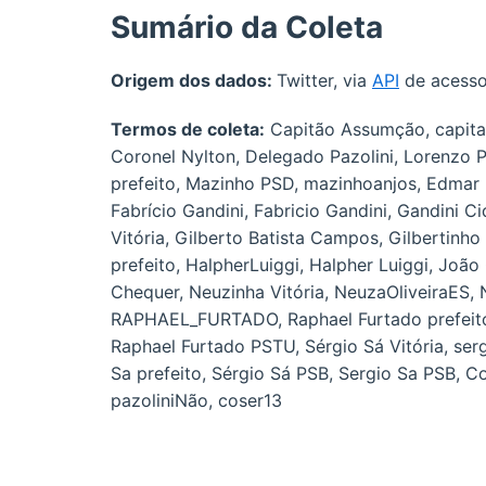
Sumário da Coleta
Origem dos dados:
Twitter, via
API
de acesso
Termos de coleta:
Capitão Assumção, capita
Coronel Nylton, Delegado Pazolini, Lorenzo P
prefeito, Mazinho PSD, mazinhoanjos, Edmar 
Fabrício Gandini, Fabricio Gandini, Gandini Ci
Vitória, Gilberto Batista Campos, Gilberti
prefeito, HalpherLuiggi, Halpher Luiggi, Jo
Chequer, Neuzinha Vitória, NeuzaOliveiraES, N
RAPHAEL_FURTADO, Raphael Furtado prefeito, 
Raphael Furtado PSTU, Sérgio Sá Vitória, sergi
Sa prefeito, Sérgio Sá PSB, Sergio Sa PSB, 
pazoliniNão, coser13