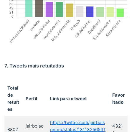
7. Tweets mais retuitados
Total
de
Favor
Perfil
Link para o tweet
retuít
itado
es
https://twitter.com/jairbols
jairbolso
4321
8802
onaro/status/13113256531