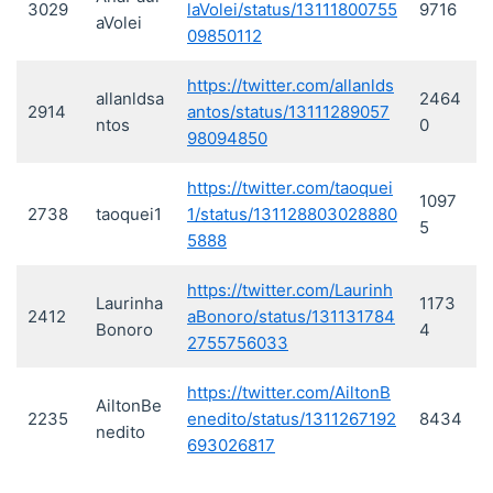
3029
laVolei/status/13111800755
9716
aVolei
09850112
https://twitter.com/allanlds
allanldsa
2464
2914
antos/status/13111289057
ntos
0
98094850
https://twitter.com/taoquei
1097
2738
taoquei1
1/status/131128803028880
5
5888
https://twitter.com/Laurinh
Laurinha
1173
2412
aBonoro/status/131131784
Bonoro
4
2755756033
https://twitter.com/AiltonB
AiltonBe
2235
enedito/status/1311267192
8434
nedito
693026817