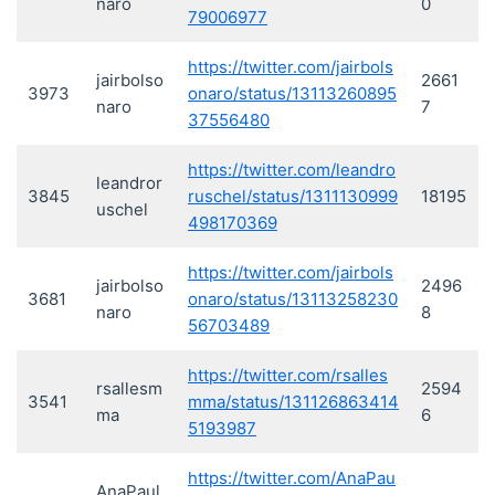
naro
0
79006977
https://twitter.com/jairbols
jairbolso
2661
3973
onaro/status/13113260895
naro
7
37556480
https://twitter.com/leandro
leandror
3845
ruschel/status/1311130999
18195
uschel
498170369
https://twitter.com/jairbols
jairbolso
2496
3681
onaro/status/13113258230
naro
8
56703489
https://twitter.com/rsalles
rsallesm
2594
3541
mma/status/131126863414
ma
6
5193987
https://twitter.com/AnaPau
AnaPaul