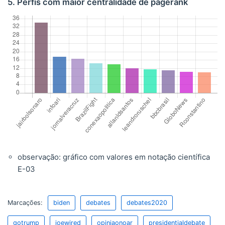
5. Perfis com maior centralidade de pagerank
observação: gráfico com valores em notação científica
E-03
Marcações:
biden
debates
debates2020
gotrump
joewired
opiniaonoar
presidentialdebate