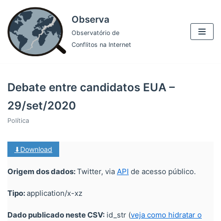
Pular
Observa
para
Observatório de
o
Conflitos na Internet
conteúdo
Debate entre candidatos EUA –
29/set/2020
Política
⬇Download
Origem dos dados:
Twitter, via
API
de acesso público.
Tipo:
application/x-xz
Dado publicado neste CSV:
id_str (
veja como hidratar o