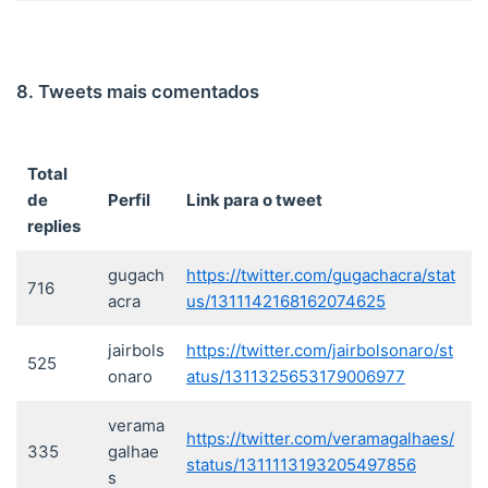
8. Tweets mais comentados
Total
de
Perfil
Link para o tweet
replies
gugach
https://twitter.com/gugachacra/stat
716
acra
us/1311142168162074625
jairbols
https://twitter.com/jairbolsonaro/st
525
onaro
atus/1311325653179006977
verama
https://twitter.com/veramagalhaes/
335
galhae
status/1311113193205497856
s