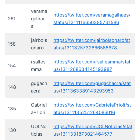
verama
https://twitter.com/veramagalhaes/
261
galhae
status/1311116650385731586
s
jairbols
https://twitter.com/jairbolsonaro/st
158
onaro
atus/1311325732866588678
rsalles
https://twitter.com/rsallesmma/stat
154
mma
us/1311268634145193987
gugach
https://twitter.com/gugachacra/stat
148
acra
us/1311363389143293953
Gabriel
https://twitter.com/GabrielaPrioli/st
135
aPrioli
atus/1311135251264086016
UOLNo
https://twitter.com/UOLNoticias/stat
130
ticias
us/1311331873021464577