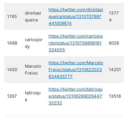
https://twitter.com/direitasi
direitasi
1377
1765
queira/status/1310707697
queira
4
441009674
https://twitter.com/carlosjo
carlosjor
1498
rdy/status/1310758898161
6026
dy
324035
https://twitter.com/Marcelo
Marcelo
1450
Freixo/status/1310622033
14201
Freixo
634635777
https://twitter.com/tatiroqu
tatiroqu
1267
e/status/13106269029447
13518
e
35232