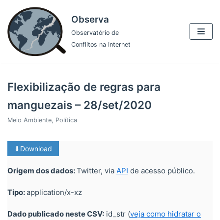
Pular
Observa
para
Observatório de
o
Conflitos na Internet
conteúdo
Flexibilização de regras para
manguezais – 28/set/2020
Meio Ambiente
,
Política
⬇Download
Origem dos dados:
Twitter, via
API
de acesso público.
Tipo:
application/x-xz
Dado publicado neste CSV:
id_str (
veja como hidratar o