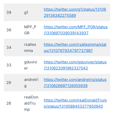
https://twitter.com/g1/status/13106
39
g1
29136382275589
MPF_P
https://twitter.com/MPF_PGR/status
36
GR
/1310697039039143937
rsalles
https://twitter.com/rsallesmma/stat
34
mma
us/1310767934797737987
gduvivi
https://twitter.com/gduvivier/status
33
er
/1310623091962327042
andretri
https://twitter.com/andretrig/status
29
g
/1310626697126055938
realDon
https://twitter.com/realDonaldTrum
28
aldTru
p/status/1310588453277650945
mp