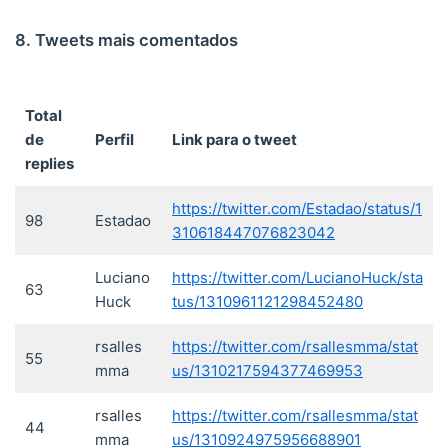
8. Tweets mais comentados
Total
de
Perfil
Link para o tweet
replies
https://twitter.com/Estadao/status/1
98
Estadao
310618447076823042
Luciano
https://twitter.com/LucianoHuck/sta
63
Huck
tus/1310961121298452480
rsalles
https://twitter.com/rsallesmma/stat
55
mma
us/1310217594377469953
rsalles
https://twitter.com/rsallesmma/stat
44
mma
us/1310924975956688901