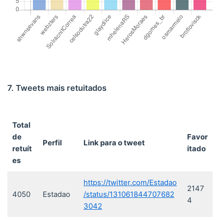
7. Tweets mais retuitados
Total
de
Favor
Perfil
Link para o tweet
retuít
itado
es
https://twitter.com/Estadao
2147
4050
Estadao
/status/131061844707682
4
3042