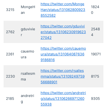
https://twitter.com/Monge
MongeH
1824
3215
Han/status/131062800923
an
0
8552582
https://twitter.com/gduvivi
gduvivie
2548
2762
er/status/13106230919623
r
4
27042
https://twitter.com/cauemo
cauemo
2261
ura/status/131064087636
19071
ura
9186816
https://twitter.com/rsalles
rsallesm
2230
mma/status/13109249759
8175
ma
56688901
https://twitter.com/andretri
andretri
2185
g/status/13106266971260
9305
g
55938