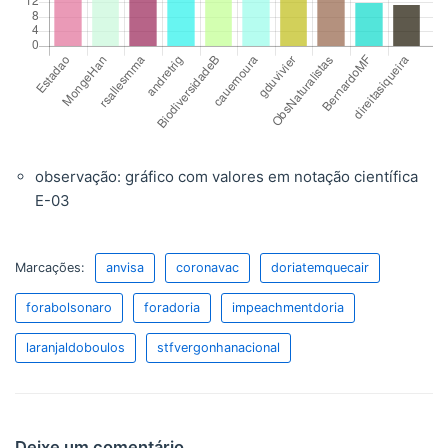
observação: gráfico com valores em notação científica
E-03
Marcações:
anvisa
coronavac
doriatemquecair
forabolsonaro
foradoria
impeachmentdoria
laranjaldoboulos
stfvergonhanacional
Deixe um comentário