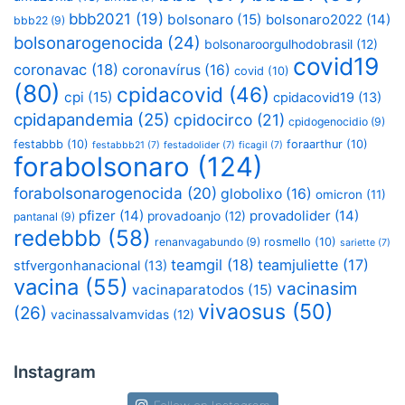
bbb2021
(19)
bolsonaro
(15)
bolsonaro2022
(14)
bbb22
(9)
bolsonarogenocida
(24)
bolsonaroorgulhodobrasil
(12)
covid19
coronavac
(18)
coronavírus
(16)
covid
(10)
(80)
cpidacovid
(46)
cpi
(15)
cpidacovid19
(13)
cpidapandemia
(25)
cpidocirco
(21)
cpidogenocidio
(9)
festabbb
(10)
foraarthur
(10)
festabbb21
(7)
festadolider
(7)
ficagil
(7)
forabolsonaro
(124)
forabolsonarogenocida
(20)
globolixo
(16)
omicron
(11)
pfizer
(14)
provadolider
(14)
provadoanjo
(12)
pantanal
(9)
redebbb
(58)
renanvagabundo
(9)
rosmello
(10)
sariette
(7)
teamgil
(18)
teamjuliette
(17)
stfvergonhanacional
(13)
vacina
(55)
vacinasim
vacinaparatodos
(15)
vivaosus
(50)
(26)
vacinassalvamvidas
(12)
Instagram