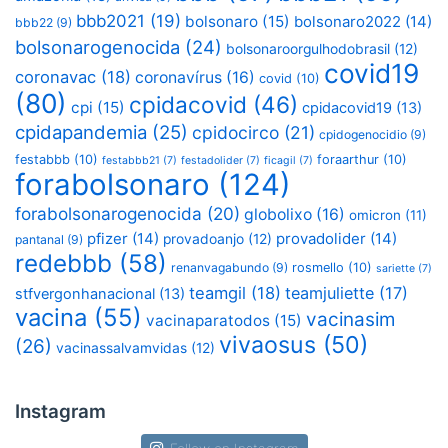
bbb2021
(19)
bolsonaro
(15)
bolsonaro2022
(14)
bbb22
(9)
bolsonarogenocida
(24)
bolsonaroorgulhodobrasil
(12)
covid19
coronavac
(18)
coronavírus
(16)
covid
(10)
(80)
cpidacovid
(46)
cpi
(15)
cpidacovid19
(13)
cpidapandemia
(25)
cpidocirco
(21)
cpidogenocidio
(9)
festabbb
(10)
foraarthur
(10)
festabbb21
(7)
festadolider
(7)
ficagil
(7)
forabolsonaro
(124)
forabolsonarogenocida
(20)
globolixo
(16)
omicron
(11)
pfizer
(14)
provadolider
(14)
provadoanjo
(12)
pantanal
(9)
redebbb
(58)
renanvagabundo
(9)
rosmello
(10)
sariette
(7)
teamgil
(18)
teamjuliette
(17)
stfvergonhanacional
(13)
vacina
(55)
vacinasim
vacinaparatodos
(15)
vivaosus
(50)
(26)
vacinassalvamvidas
(12)
Instagram