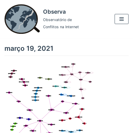
Pular
Observa
para
Observatório de
o
Conflitos na Internet
conteúdo
março 19, 2021