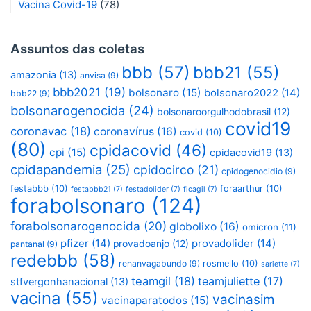
Vacina Covid-19
(78)
Assuntos das coletas
bbb
(57)
bbb21
(55)
amazonia
(13)
anvisa
(9)
bbb2021
(19)
bolsonaro
(15)
bolsonaro2022
(14)
bbb22
(9)
bolsonarogenocida
(24)
bolsonaroorgulhodobrasil
(12)
covid19
coronavac
(18)
coronavírus
(16)
covid
(10)
(80)
cpidacovid
(46)
cpi
(15)
cpidacovid19
(13)
cpidapandemia
(25)
cpidocirco
(21)
cpidogenocidio
(9)
festabbb
(10)
foraarthur
(10)
festabbb21
(7)
festadolider
(7)
ficagil
(7)
forabolsonaro
(124)
forabolsonarogenocida
(20)
globolixo
(16)
omicron
(11)
pfizer
(14)
provadolider
(14)
provadoanjo
(12)
pantanal
(9)
redebbb
(58)
renanvagabundo
(9)
rosmello
(10)
sariette
(7)
teamgil
(18)
teamjuliette
(17)
stfvergonhanacional
(13)
vacina
(55)
vacinasim
vacinaparatodos
(15)