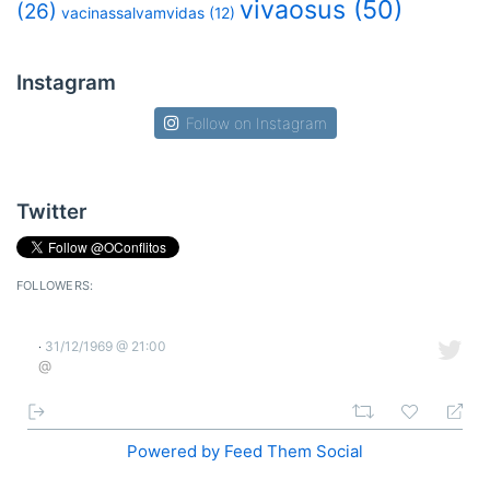
vivaosus
(50)
(26)
vacinassalvamvidas
(12)
Instagram
Follow on Instagram
Twitter
FOLLOWERS:
31/12/1969 @ 21:00
·
@
Powered by Feed Them Social