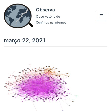
Pular
Observa
para
Observatório de
o
Conflitos na Internet
conteúdo
março 22, 2021