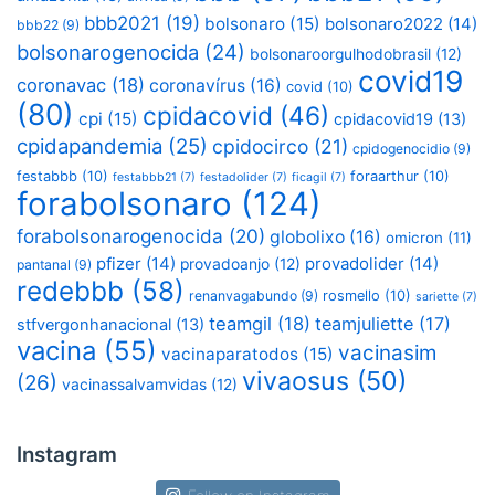
bbb2021
(19)
bolsonaro
(15)
bolsonaro2022
(14)
bbb22
(9)
bolsonarogenocida
(24)
bolsonaroorgulhodobrasil
(12)
covid19
coronavac
(18)
coronavírus
(16)
covid
(10)
(80)
cpidacovid
(46)
cpi
(15)
cpidacovid19
(13)
cpidapandemia
(25)
cpidocirco
(21)
cpidogenocidio
(9)
festabbb
(10)
foraarthur
(10)
festabbb21
(7)
festadolider
(7)
ficagil
(7)
forabolsonaro
(124)
forabolsonarogenocida
(20)
globolixo
(16)
omicron
(11)
pfizer
(14)
provadolider
(14)
provadoanjo
(12)
pantanal
(9)
redebbb
(58)
renanvagabundo
(9)
rosmello
(10)
sariette
(7)
teamgil
(18)
teamjuliette
(17)
stfvergonhanacional
(13)
vacina
(55)
vacinasim
vacinaparatodos
(15)
vivaosus
(50)
(26)
vacinassalvamvidas
(12)
Instagram